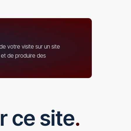
e votre visite sur un site
 et de produire des
r ce site
.