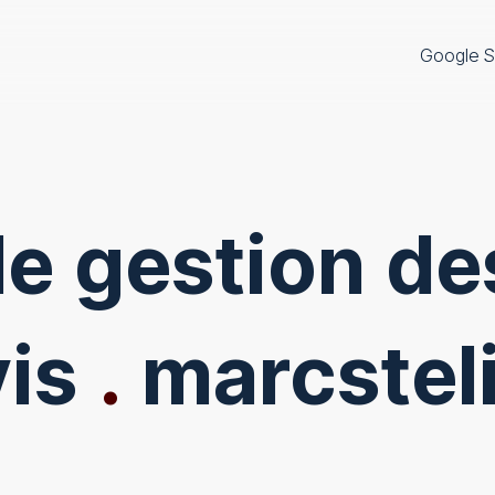
Google S
de gestion d
vis
.
marcsteli