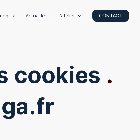
uggest
Actualités
L’atelier
CONTACT
es cookies
.
ga.fr