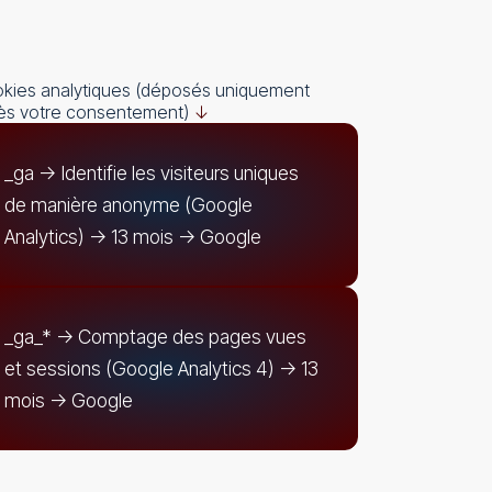
kies analytiques (déposés uniquement
ès votre consentement)
↓
_ga -> Identifie les visiteurs uniques
de manière anonyme (Google
Analytics) -> 13 mois -> Google
_ga_* -> Comptage des pages vues
et sessions (Google Analytics 4) -> 13
mois -> Google